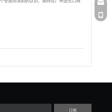
个全面而深刻的认识。期待在广州进出口商
info@se
188206
订阅