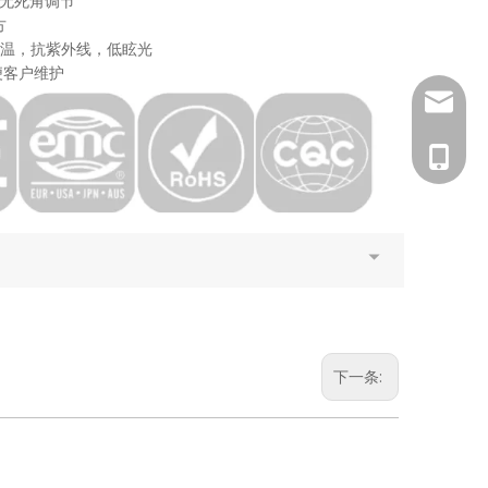
度无死角调节
方
耐高温，抗紫外线，低眩光
便客户维护
info@se
188206
下一条: